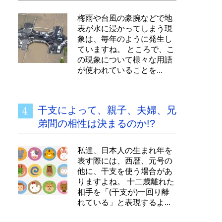
梅雨や台風の豪腕などで地
表が水に浸かってしまう現
象は、毎年のように発生し
ていますね。 ところで、こ
の現象について様々な用語
が使われていることを...
干支によって、親子、夫婦、兄
弟間の相性は決まるのか!?
私達、日本人の生まれ年を
表す際には、西暦、元号の
他に、干支を使う場合があ
りますよね。 十二歳離れた
相手を「(干支が)一回り離
れている」と表現するよ...