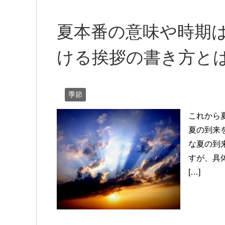
夏本番の意味や時期
ける挨拶の書き方と
季節
これから
夏の到来
な夏の到
すが、具
[…]