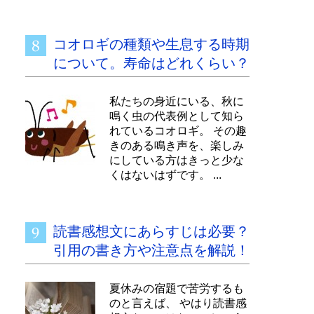
コオロギの種類や生息する時期
について。寿命はどれくらい？
私たちの身近にいる、秋に
鳴く虫の代表例として知ら
れているコオロギ。 その趣
きのある鳴き声を、楽しみ
にしている方はきっと少な
くはないはずです。 ...
読書感想文にあらすじは必要？
引用の書き方や注意点を解説！
夏休みの宿題で苦労するも
のと言えば、 やはり読書感