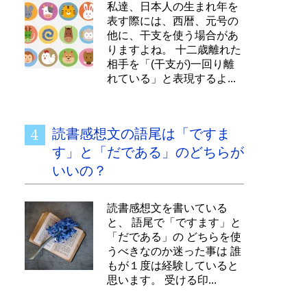
私達、日本人の生まれ年を
表す際には、西暦、元号の
他に、干支を使う場合があ
りますよね。 十二歳離れた
相手を「(干支が)一回り離
れている」と表現するよ...
読書感想文の語尾は「ですま
す」と「だである」のどちらが
いいの？
読書感想文を書いている
と、 語尾で「ですます」と
「だである」の どちらを使
うべきなのか迷った事は 誰
もが１度は経験していると
思います。 受ける印...