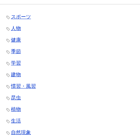
スポーツ
人物
健康
季節
学習
建物
慣習・風習
昆虫
植物
生活
自然現象