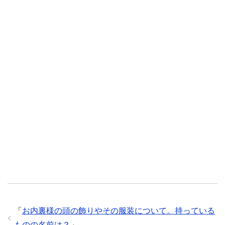
「
お内裏様の頭の飾りやその服装について。持っている
ものの名前は？
」