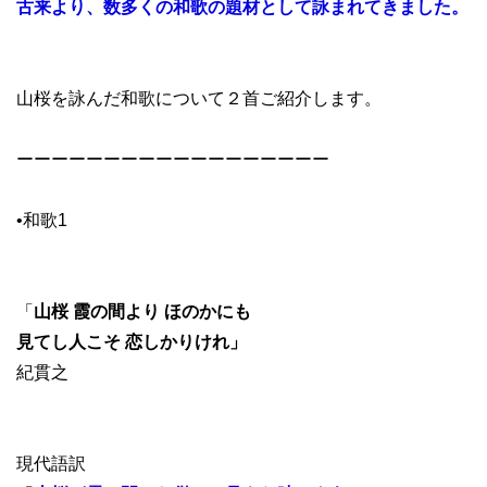
古来より、数多くの和歌の題材として詠まれてきました。
山桜を詠んだ和歌について２首ご紹介します。
ーーーーーーーーーーーーーーーーーー
•和歌1
「
山桜 霞の間より ほのかにも
見てし人こそ 恋しかりけれ」
紀貫之
現代語訳