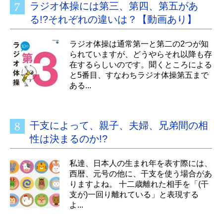
ラジオ体操には第三、第四、第五があ
る!?それぞれの違いは？【動画あり】
ラジオ体操は通常第一と第二の2つが知
られていますが、どうやらそれ以降も存
在するらしいのです。聞くところによる
と5番目、すなわちラジオ体操第五まで
ある...
干支によって、親子、夫婦、兄弟間の相
性は決まるのか!?
私達、日本人の生まれ年を表す際には、
西暦、元号の他に、干支を使う場合があ
りますよね。 十二歳離れた相手を「(干
支が)一回り離れている」と表現する
よ...