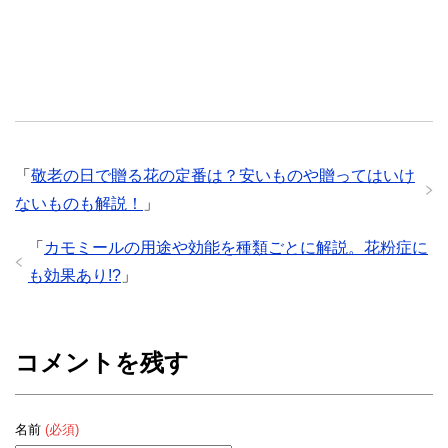
「
敬老の日で贈る花の定番は？安いものや贈ってはいけ
ないものも解説！
」
「
カモミールの用途や効能を種類ごとに解説。花粉症に
も効果あり!?
」
コメントを残す
名前
(必須)