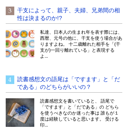
干支によって、親子、夫婦、兄弟間の相
性は決まるのか!?
私達、日本人の生まれ年を表す際には、
西暦、元号の他に、干支を使う場合があ
りますよね。 十二歳離れた相手を「(干
支が)一回り離れている」と表現する
よ...
読書感想文の語尾は「ですます」と「だ
である」のどちらがいいの？
読書感想文を書いていると、 語尾で
「ですます」と「だである」の どちら
を使うべきなのか迷った事は 誰もが１
度は経験していると思います。 受ける
印...