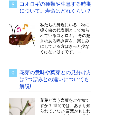
コオロギの種類や生息する時期
について。寿命はどれくらい？
私たちの身近にいる、秋に
鳴く虫の代表例として知ら
れているコオロギ。 その趣
きのある鳴き声を、楽しみ
にしている方はきっと少な
くはないはずです。 ...
花芽の意味や葉芽との見分け方
は?つぼみとの違いについても
解説!
花芽と言う言葉をご存知で
すか？ 世間では、あまり知
られていない 言葉かもしれ