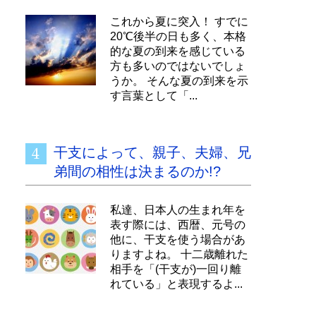
これから夏に突入！ すでに
20℃後半の日も多く、本格
的な夏の到来を感じている
方も多いのではないでしょ
うか。 そんな夏の到来を示
す言葉として「...
干支によって、親子、夫婦、兄
弟間の相性は決まるのか!?
私達、日本人の生まれ年を
表す際には、西暦、元号の
他に、干支を使う場合があ
りますよね。 十二歳離れた
相手を「(干支が)一回り離
れている」と表現するよ...