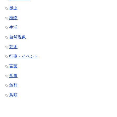
昆虫
植物
生活
自然現象
芸術
行事・イベント
言葉
食事
魚類
鳥類