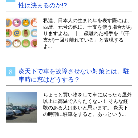
性は決まるのか!?
私達、日本人の生まれ年を表す際には、
西暦、元号の他に、干支を使う場合があ
りますよね。 十二歳離れた相手を「(干
支が)一回り離れている」と表現する
よ...
炎天下で車を故障させない対策とは。駐
車時に窓はどうする？
ちょっと買い物をして車に戻ったら屋外
以上に高温で入りたくない！ そんな経
験のある人は多いと思います。 炎天下
の時期に駐車をすると、あっという...