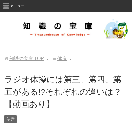
メニュー
知識の宝庫
TOP
健康
ラジオ体操には第三、第四、第
五がある!?それぞれの違いは？
【動画あり】
健康