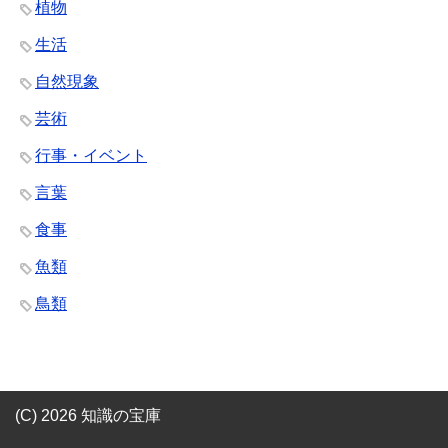
植物
生活
自然現象
芸術
行事・イベント
言葉
食事
魚類
鳥類
(C) 2026 知識の宝庫