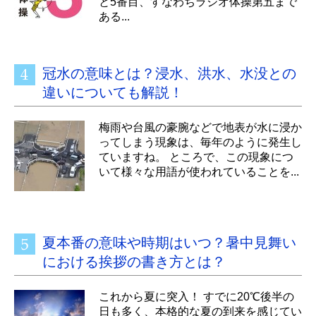
と5番目、すなわちラジオ体操第五まで
ある...
冠水の意味とは？浸水、洪水、水没との
違いについても解説！
梅雨や台風の豪腕などで地表が水に浸か
ってしまう現象は、毎年のように発生し
ていますね。 ところで、この現象につ
いて様々な用語が使われていることを...
夏本番の意味や時期はいつ？暑中見舞い
における挨拶の書き方とは？
これから夏に突入！ すでに20℃後半の
日も多く、本格的な夏の到来を感じてい