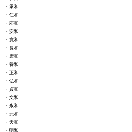
・承和
・仁和
・応和
・安和
・寛和
・長和
・康和
・養和
・正和
・弘和
・貞和
・文和
・永和
・元和
・天和
・明和