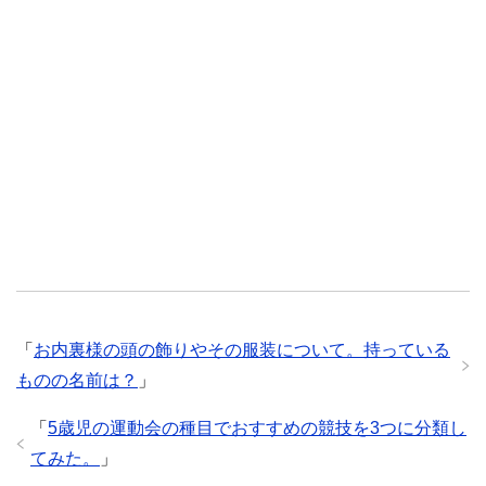
「
お内裏様の頭の飾りやその服装について。持っている
ものの名前は？
」
「
5歳児の運動会の種目でおすすめの競技を3つに分類し
てみた。
」