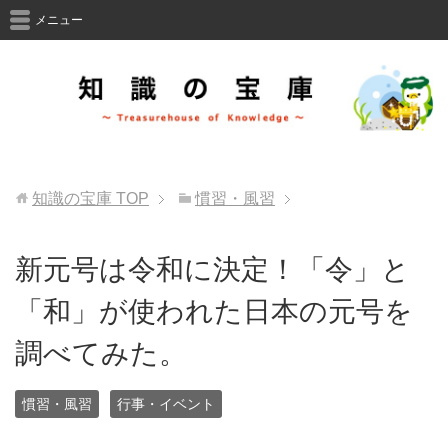
メニュー
知識の宝庫
TOP
慣習・風習
新元号は令和に決定！「令」と
「和」が使われた日本の元号を
調べてみた。
慣習・風習
行事・イベント