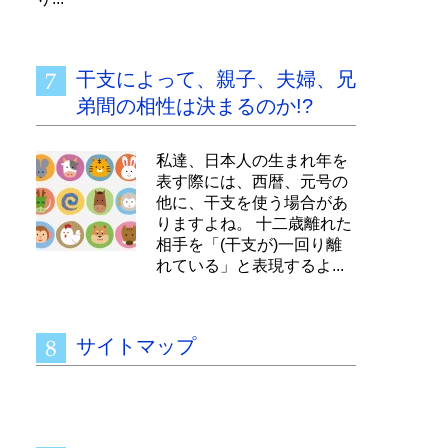
干支によって、親子、夫婦、兄
弟間の相性は決まるのか!?
私達、日本人の生まれ年を
表す際には、西暦、元号の
他に、干支を使う場合があ
りますよね。 十二歳離れた
相手を「(干支が)一回り離
れている」と表現するよ...
サイトマップ